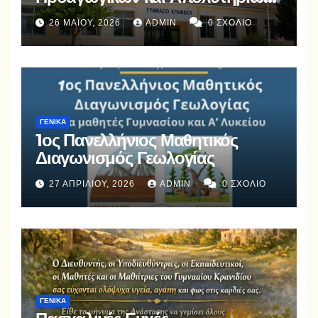
Εξετάσεων Ιουνίου 2026
26 ΜΑΪ́ΟΥ, 2026
ADMIN
0 ΣΧΌΛΙΟ
ΓΕΝΙΚΆ
1ος Πανελλήνιος Μαθητικός
Διαγωνισμός Γεωλογίας
27 ΑΠΡΙΛΊΟΥ, 2026
ADMIN
0 ΣΧΌΛΙΟ
ΓΕΝΙΚΆ