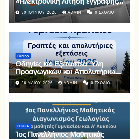
«Ηλεκτρονική Αίτηση εγγραφής,
ανανέωσης εγγραφής ή
30 ΙΟΥΝΊΟΥ, 2026
ADMIN
0 ΣΧΌΛΙΟ
μετεγγραφής μαθητών/τριών σε
ΓΕ.Λ., ΕΠΑ.Λ. και Π.ΕΠΑ.Λ., για το
σχολικό έτος 2026-2027».
ΓΕΝΙΚΆ
Οδηγίες και Εξεταστέα Ύλη
Προαγωγικών και Απολυτήριων
Εξετάσεων Ιουνίου 2026
26 ΜΑΪ́ΟΥ, 2026
ADMIN
0 ΣΧΌΛΙΟ
ΓΕΝΙΚΆ
1ος Πανελλήνιος Μαθητικός