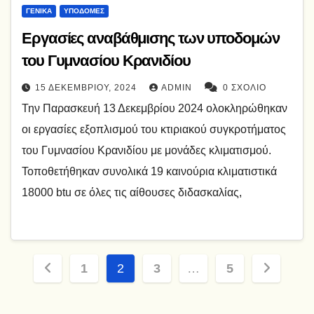
ΓΕΝΙΚΆ
ΥΠΟΔΟΜΈΣ
Εργασίες αναβάθμισης των υποδομών
του Γυμνασίου Κρανιδίου
15 ΔΕΚΕΜΒΡΊΟΥ, 2024
ADMIN
0 ΣΧΌΛΙΟ
Την Παρασκευή 13 Δεκεμβρίου 2024 ολοκληρώθηκαν
οι εργασίες εξοπλισμού του κτιριακού συγκροτήματος
του Γυμνασίου Κρανιδίου με μονάδες κλιματισμού.
Τοποθετήθηκαν συνολικά 19 καινούρια κλιματιστικά
18000 btu σε όλες τις αίθουσες διδασκαλίας,
Σελιδοποίηση
1
2
3
…
5
άρθρων