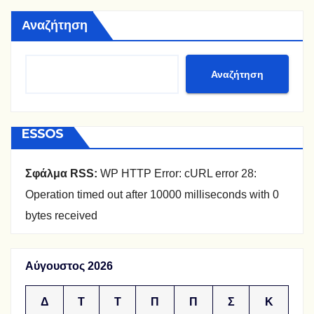
Αναζήτηση
Αναζήτηση
ESSOS
Σφάλμα RSS:
WP HTTP Error: cURL error 28:
Operation timed out after 10000 milliseconds with 0
bytes received
Αύγουστος 2026
Δ
Τ
Τ
Π
Π
Σ
Κ