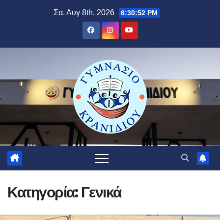
Μετάβαση
Σα. Αυγ 8th, 2026
6:30:53 PM
στο
περιεχόμενο
Κατηγορία:
Γενικά