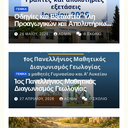
ΓΕΝΙΚΆ
Οδηγίες και Εξεταστέα Ύλη
Προαγωγικών και Απολυτήριων
Εξετάσεων Ιουνίου 2026
26 ΜΑΪ́ΟΥ, 2026
ADMIN
0 ΣΧΌΛΙΟ
ΓΕΝΙΚΆ
1ος Πανελλήνιος Μαθητικός
Διαγωνισμός Γεωλογίας
27 ΑΠΡΙΛΊΟΥ, 2026
ADMIN
0 ΣΧΌΛΙΟ